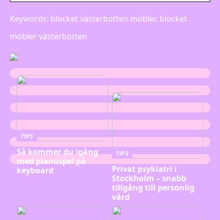
Keywords: blocket västerbotten möbler, blocket
möbler västerbotten
TIPS
Så kommer du igång
TIPS
med pianospel på
Privat psykiatri i
keyboard
Stockholm – snabb
tillgång till personlig
vård