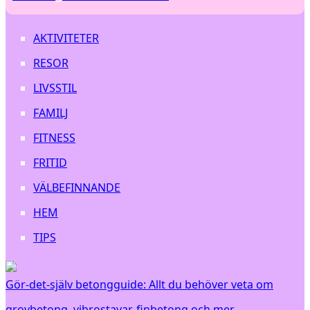
AKTIVITETER
RESOR
LIVSSTIL
FAMILJ
FITNESS
FRITID
VÄLBEFINNANDE
HEM
TIPS
Gör-det-själv betongguide: Allt du behöver veta om
grovbetong, vibrostavar, finbetong och mer