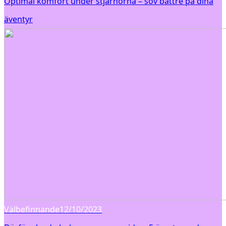
Optimal komfort under stjärnorna – sov bättre på dina
äventyr
Välbefinnande
12/10/2023