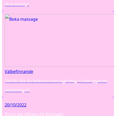
dina äventyr
Välbefinnande
Därför ska du boka en massage idag: 5 övertygande
anledningar!
20/10/2022
Dröm dig tillbaka till åttiotalet