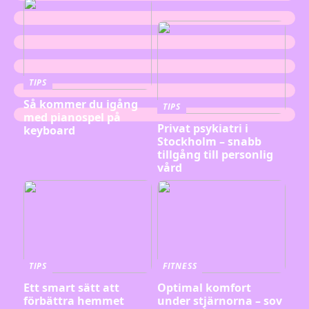
TIPS
Så kommer du igång
TIPS
med pianospel på
Privat psykiatri i
keyboard
Stockholm – snabb
tillgång till personlig
vård
TIPS
FITNESS
Ett smart sätt att
Optimal komfort
förbättra hemmet
under stjärnorna – sov