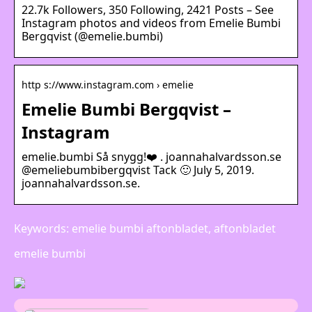
22.7k Followers, 350 Following, 2421 Posts – See
Instagram photos and videos from Emelie Bumbi
Bergqvist (@emelie.bumbi)
http s://www.instagram.com › emelie
Emelie Bumbi Bergqvist –
Instagram
emelie.bumbi Så snygg!❤️ . joannahalvardsson.se
@emeliebumbibergqvist Tack 🙂 July 5, 2019.
joannahalvardsson.se.
Keywords: emelie bumbi aftonbladet, aftonbladet
emelie bumbi