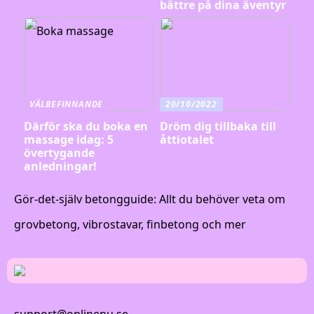
bättre på dina äventyr
VÄLBEFINNANDE
20/10/2022
Därför ska du boka en
Dröm dig tillbaka till
massage idag: 5
åttiotalet
övertygande
anledningar!
Gör-det-själv betongguide: Allt du behöver veta om
grovbetong, vibrostavar, finbetong och mer