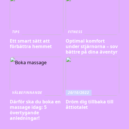
TIPS
FITNESS
Ett smart sätt att
Optimal komfort
förbättra hemmet
under stjärnorna – sov
bättre på dina äventyr
VÄLBEFINNANDE
20/10/2022
Därför ska du boka en
Dröm dig tillbaka till
massage idag: 5
åttiotalet
övertygande
anledningar!