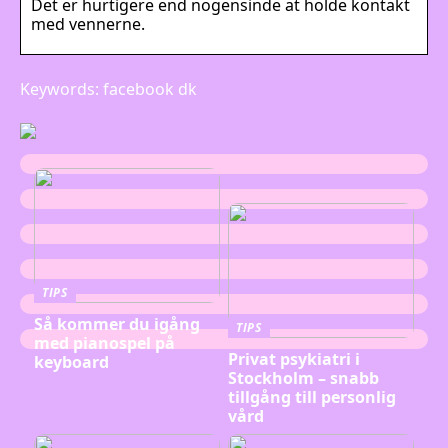
Det er hurtigere end nogensinde at holde kontakt
med vennerne.
Keywords: facebook dk
TIPS
Så kommer du igång
TIPS
med pianospel på
Privat psykiatri i
keyboard
Stockholm – snabb
tillgång till personlig
vård