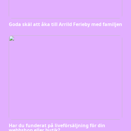
Goda skäl att åka till Arrild Ferieby med familjen
Har du funderat på liveförsäljning för din
webbshop eller butik?