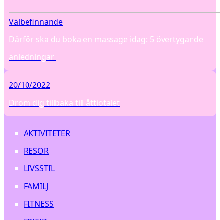
Välbefinnande
Därför ska du boka en massage idag: 5 övertygande
anledningar!
20/10/2022
Dröm dig tillbaka till åttiotalet
AKTIVITETER
RESOR
LIVSSTIL
FAMILJ
FITNESS