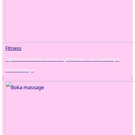
Fitness
Optimal komfort under stjärnorna – sov bättre på
dina äventyr