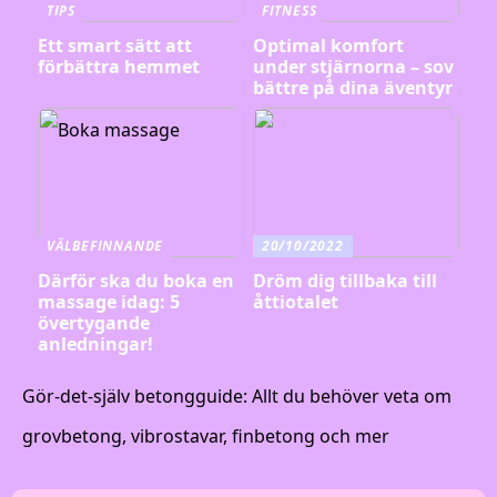
TIPS
FITNESS
Ett smart sätt att
Optimal komfort
förbättra hemmet
under stjärnorna – sov
bättre på dina äventyr
VÄLBEFINNANDE
20/10/2022
Därför ska du boka en
Dröm dig tillbaka till
massage idag: 5
åttiotalet
övertygande
anledningar!
Gör-det-själv betongguide: Allt du behöver veta om
grovbetong, vibrostavar, finbetong och mer