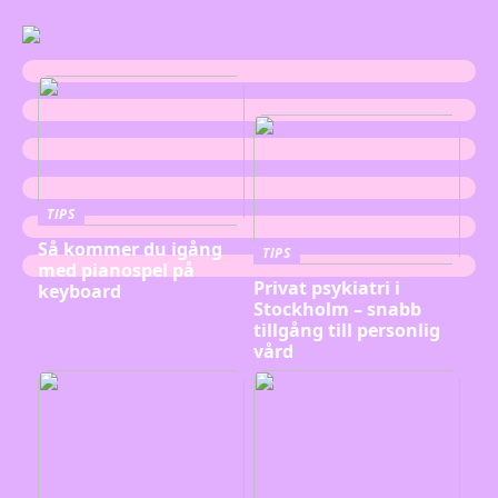
TIPS
Så kommer du igång
TIPS
med pianospel på
Privat psykiatri i
keyboard
Stockholm – snabb
tillgång till personlig
vård