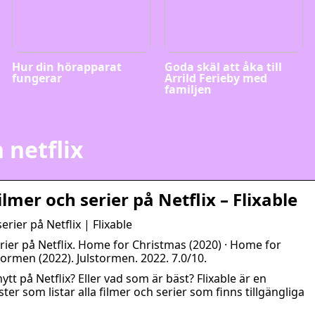
Hur din hörapparat
Goda skäl att åka till
fungerar
Arrild Ferieby med
familjen
 netflix
ilmer och serier på Netflix – Flixable
erier på Netflix | Flixable
erier på Netflix. Home for Christmas (2020) · Home for
tormen (2022). Julstormen. 2022. 7.0/10.
tt på Netflix? Eller vad som är bäst? Flixable är en
er som listar alla filmer och serier som finns tillgängliga