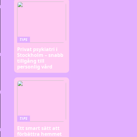
TIPS
Privat psykiatri i
Stockholm – snabb
tillgång till
personlig vård
TIPS
Ett smart sätt att
förbättra hemmet