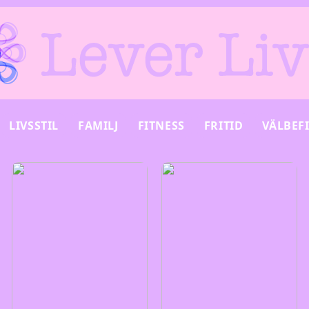
LIVSSTIL
FAMILJ
FITNESS
FRITID
VÄLBEF