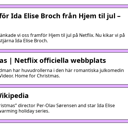
ör Ida Elise Broch från Hjem til jul –
änkade vi oss framför Hjem til jul på Netflix. Nu kikar vi på
stjärna Ida Elise Broch.
s | Netflix officiella webbplats
andman har huvudrollerna i den här romantiska julkomedin
 Videor. Home for Christmas.
Wikipedia
istmas” director Per-Olav Sørensen and star Ida Elise
warming holiday series.