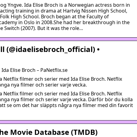
g og Yngve. Ida Elise Broch is a Norwegian actress born in
acting training in drama at Hartvig Nissen High School,
olk High School. Broch began at the Faculty of
Academy in Oslo in 2008.She had her breakthrough in the
Switch (2007). But it was the role…
l (@idaelisebroch_official) •
 Ida Elise Broch – PaNetflix.se
a Netflix filmer och serier med Ida Elise Broch. Netflix
ga nya filmer och serier varje vecka.
a Netflix filmer och serier med Ida Elise Broch. Netflix
ga nya filmer och serier varje vecka. Därför bör du kolla
att se om det har släppts några nya filmer med din favorit
 The Movie Database (TMDB)