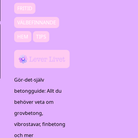
FRITID
VÄLBEFINNANDE
HEM
TIPS
Gör-det-själv
betongguide: Allt du
behöver veta om
grovbetong,
vibrostavar, finbetong
och mer