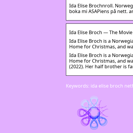
Ida Elise Brochnroll. Norwe
boka mi ASAPiens på nett. a
Ida Elise Broch — The Movi
Ida Elise Broch is a Norwegia
Home for Christmas, and was 
Ida Elise Broch is a Norwegia
Home for Christmas, and was 
(2022). Her half brother is f
Keywords: ida elise broch netf