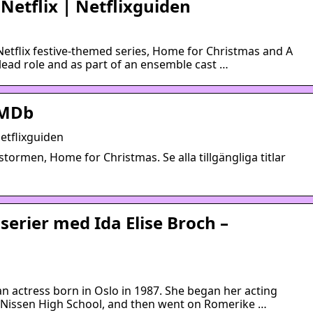
 Netflix | Netflixguiden
Netflix festive-themed series, Home for Christmas and A
lead role and as part of an ensemble cast …
 IMDb
Netflixguiden
ulstormen, Home for Christmas. Se alla tillgängliga titlar
 serier med Ida Elise Broch –
an actress born in Oslo in 1987. She began her acting
g Nissen High School, and then went on Romerike …