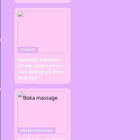
FITNESS
Optimal komfort
under stjärnorna –
sov bättre på dina
äventyr
VÄLBEFINNANDE