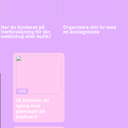
Har du funderat på
Organisera ditt liv med
liveförsäljning för din
en anslagstavla
webbshop eller butik?
TIPS
Så kommer du
igång med
pianospel på
keyboard