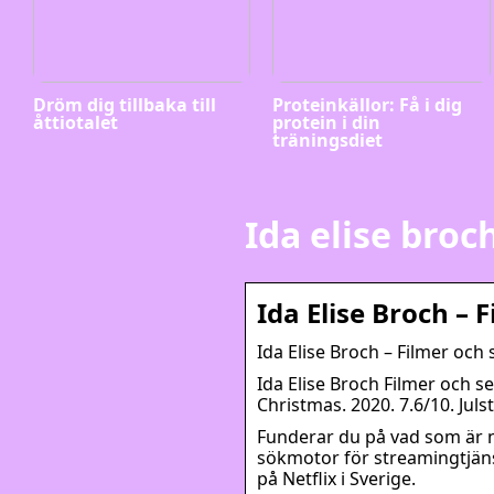
Dröm dig tillbaka till
Proteinkällor: Få i dig
åttiotalet
protein i din
träningsdiet
Ida elise broch
Ida Elise Broch – F
Ida Elise Broch – Filmer och s
Ida Elise Broch Filmer och s
Christmas. 2020. 7.6/10. Juls
Funderar du på vad som är ny
sökmotor för streamingtjänst
på Netflix i Sverige.