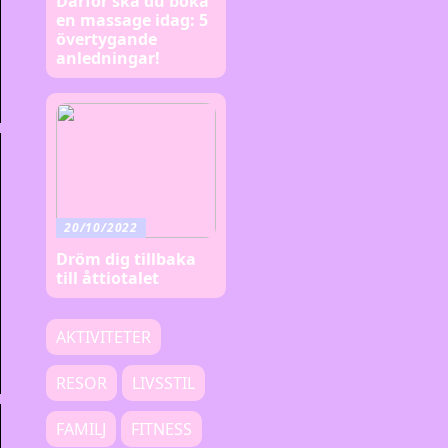
Därför ska du boka
en massage idag: 5
övertygande
anledningar!
20/10/2022
Dröm dig tillbaka
till åttiotalet
AKTIVITETER
RESOR
LIVSSTIL
FAMILJ
FITNESS