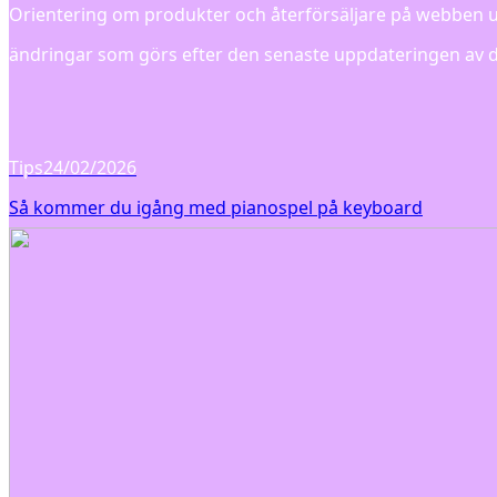
Orientering om produkter och återförsäljare på webben upp
ändringar som görs efter den senaste uppdateringen av 
Tips
24/02/2026
Så kommer du igång med pianospel på keyboard