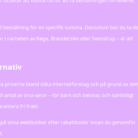
utsikter att kunna nå för att få beställningen till rederiet
 vid beställning för en specifik summa. Dessutom bör du ta d
r i närheten av Køge, Brønderslev eller Svenstrup – är att
ernativ
ta priserna bland olika internetföretag och på grund av det
tt antal av sina varor – för barn och bebisar, och samtidigt
rantera fri frakt.
are på vissa webbutiker efter rabattkoder innan du genomför
t.