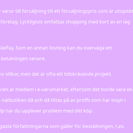
ror till försäljning till ett försäljningspris som är utopisk
nätföretag. Lyckligtvis omfattas shopping med kort av en lag
obilePay. Som en annan lösning kan du överväga ett
ör betalningen senare.
ns villkor, men det är ofta ett tidskrävande projekt.
laren är medlem i e-varumärket, eftersom det borde vara en
m nätbutiken då och då tittas på av proffs som har insyn i
jälp när du upplever problem med ditt köp.
gaste författningarna som gäller för beställningen, t.ex.