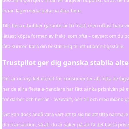
beställningen görs innan en angiven tidpunkt, så att de har 
innan lagermedarbetarna åker hem.
Tills flera e-butiker garanterar fri frakt, men oftast bara
lättast köpta formen av frakt, som ofta – oavsett om du bo
låta kuriren köra din beställning till ett utlämningsställe.
Trustpilot ger dig ganska stabila alt
Det är nu mycket enkelt för konsumenter att hitta de lägs
har de allra flesta e-handlare har fått sänka prisnivån på e
för damer och herrar – avsevärt, och till och med ibland ga
Det kan dock ändå vara värt att ta sig tid att titta närm
din transaktion, så att du är säker på att få det bästa prise