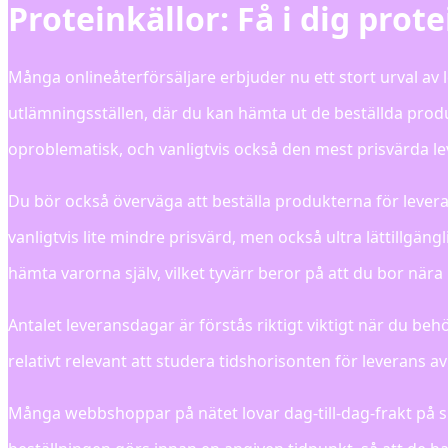
Proteinkällor: Få i dig prote
Många onlineåterförsäljare erbjuder nu ett stort urval av 
utlämningsställen, där du kan hämta ut de beställda pro
oproblematisk, och vanligtvis också den mest prisvärda l
Du bör också överväga att beställa produkterna för leverans
vanligtvis lite mindre prisvärd, men också ultra lättillgä
hämta varorna själv, vilket tyvärr beror på att du bor nära
Antalet leveransdagar är förstås riktigt viktigt när du 
relativt relevant att studera tidshorisonten för leverans a
Många webbshoppar på nätet lovar dag-till-dag-frakt på si