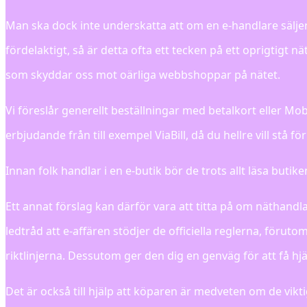
Man ska dock inte underskatta att om en e-handlare säljer va
fördelaktigt, så är detta ofta ett tecken på ett oprigtigt 
som skyddar oss mot oärliga webbshoppar på nätet.
Vi föreslår generellt beställningar med betalkort eller M
erbjudande från till exempel ViaBill, då du hellre vill stå f
Innan folk handlar i en e-butik bör de trots allt läsa butike
Ett annat förslag kan därför vara att titta på om näthand
ledtråd att e-affären stödjer de officiella reglerna, föruto
riktlinjerna. Dessutom ger den dig en genväg för att få h
Det är också till hjälp att köparen är medveten om de vikti